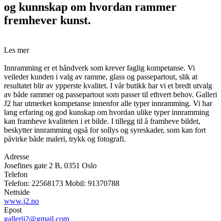
og kunnskap om hvordan rammer
fremhever kunst.
Les mer
Innramming er et håndverk som krever faglig kompetanse. Vi
veileder kunden i valg av ramme, glass og passepartout, slik at
resultatet blir av ypperste kvalitet. I vår butikk har vi et bredt utvalg
av både rammer og passepartout som passer til ethvert behov. Galleri
J2 har utmerket kompetanse innenfor alle typer innramming. Vi har
lang erfaring og god kunskap om hvordan ulike typer innramming
kan framheve kvaliteten i et bilde. I tillegg til å framheve bildet,
beskytter innramming også for sollys og syreskader, som kan fort
påvirke både maleri, trykk og fotografi.
Adresse
Josefines gate 2 B, 0351 Oslo
Telefon
Telefon: 22568173 Mobil: 91370788
Nettside
www.j2.no
Epost
gallerij2@gmail.com