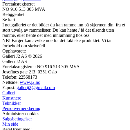
Foretaksregisteret
NO 916 513 305 MVA
Beliggenhet
Se kart
I nettgalleriet er det bilder du kan ramme inn på skjermen din, fra et
stort utvalg av rammelister. Du kan hente / få det tilsendt uten
ramme, eller hente det med innramming hos oss.
NB! Farger kan avvike noe fra det faktiske produktet. Vi tar
forbehold om skrivefeil.
Opphavsrett:
Galleri J2 AS © 2026
Galleri J2 AS
Foretaksregisteret: NO 916 513 305 MVA
Josefines gate 2 B, 0351 Oslo
Telefon: 22568173
Nettside:
www.j2.no
E-post:
gallerij2@gmail.com
Galleri
Kunstnere
Teknikker
Personvernerklæring
Administrer cookies
Salgsbetingelser
Min side
Betal trygt med: