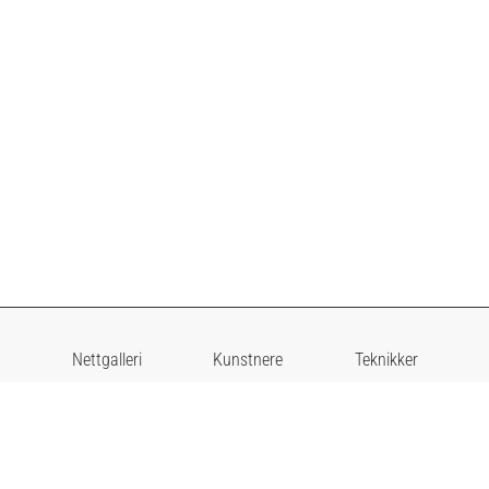
Nettgalleri
Kunstnere
Teknikker
I nettgalleriet er det bilder du kan ramme inn på
skjermen din, fra et stort utvalg av rammelister. Du kan
hente / få det tilsendt uten ramme, eller hente det med
innramming hos oss.