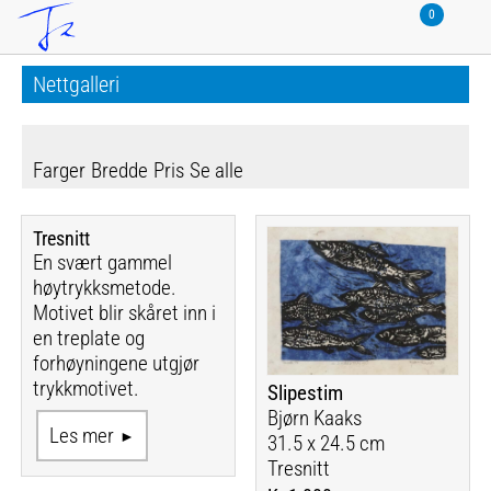
Nettgalleri
Farger
Bredde
Pris
Se alle
Tresnitt
En svært gammel
høytrykksmetode.
Motivet blir skåret inn i
en treplate og
forhøyningene utgjør
trykkmotivet.
Slipestim
Bjørn Kaaks
Les mer
31.5 x 24.5 cm
Tresnitt