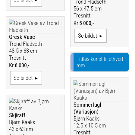
Trond Fladseth
56 x 47.5 cm
Tresnitt
Kr 5 000,-
Se bildet
Gresk Vase
Trond Fladseth
48.5 x 63 cm
Tresnitt
Tidløs kunst til ethvert
Kr 6 000,-
rom
Se bildet
Sommerfugl
(Variasjon)
Skjiraff
Bjørn Kaaks
Bjørn Kaaks
12.5 x 10.5 cm
43 x 63 cm
Tresnitt