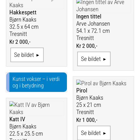
Hakkespett
Ingen tittel
Bjørn Kaaks
Arve Johansen
32.5 x 64 cm
54.1 x 72.1 cm
Tresnitt
Tresnitt
Kr 2 000,-
Kr 2 000,-
Se bildet
Se bildet
Kunst vokser – i verdi
og i betydning
Pirol
Bjørn Kaaks
25 x 21 cm
Tresnitt
Katt IV
Kr 1 000,-
Bjørn Kaaks
Se bildet
22.5 x 25.5 cm