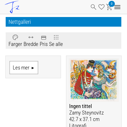
Nettgalleri
Farger
Bredde
Pris
Se alle
Les mer
Ingen tittel
Zamy Steynovitz
42.7 x 37.1 cm
Litografi